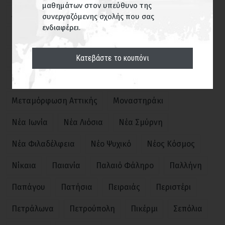
μαθημάτων στον υπεύθυνο της
Αμπελόκηποι
Ανθούπολη
Βάρη
Γέρακας
συνεργαζόμενης σχολής που σας
ΕΥΡΕΣΗ
ενδιαφέρει.
Γλυκά Νερά
Γλυφάδα
Δάφνη
Εξάρχεια
Ηλιούπολη
Ιλίσια
Κορωπί
Κουκάκι
Κατεβάστε το κουπόνι
Κυψέλη
Λυκόβρυση
Μαρούσι
Μενίδι
Μεταμόρφωση Αττικής
Μοναστηράκι
Νέα Ιωνία
Νέα Λιόσια
Νέα Σμύρνη
Νέα Φιλαδέλφεια
Νέο Ψυχικό
Νέος Κόσμος
Νίκαια
Παιανία
Παλαιό Φάληρο
Παλλήνη
Παπάγου
Πατήσια
Πειραιάς
Περιστέρι
Πετράλωνα
Πετρούπολη
Πικέρμι
Σεπόλια