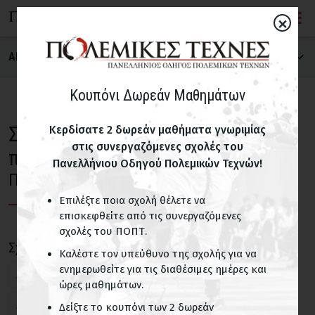
×
ΑΝΑΖΗΤΗΣΗ ΣΧΟΛΗΣ
ΠΟΛΕΜΙΚΗ ΤΕΧΝΗ
Κουπόνι Δωρεάν Μαθημάτων
Σχολές Πολεμικών Τεχνών για
Κερδίσατε 2 δωρεάν μαθήματα γνωριμίας
στις συνεργαζόμενες σχολές του
ΝΟΜΟΣ
παιδιά
Πανελλήνιου Οδηγού Πολεμικών Τεχνών!
Πετρούπολη Αττικής
Επιλέξτε ποια σχολή θέλετε να
ΠΑΙΔΙΚΑ ΤΜΗΜΑΤΑ
επισκεφθείτε από τις συνεργαζόμενες
σχολές του ΠΟΠΤ.
Σχολές με παιδικά τμήματα
Σχολές για παιδιά σε περιοχές του Ν. Αττικής
Καλέστε τον υπεύθυνο της σχολής για να
ενημερωθείτε για τις διαθέσιμες ημέρες και
Άγιοι Ανάργυροι
Άγιος Δημήτριος
ΟΝΟΜΑ ΣΧΟΛΗΣ
ώρες μαθημάτων.
Άγιος Ιωάννης Ρέντη
Αθήνα
Αιγάλεω
Δείξτε το κουπόνι των 2 δωρεάν