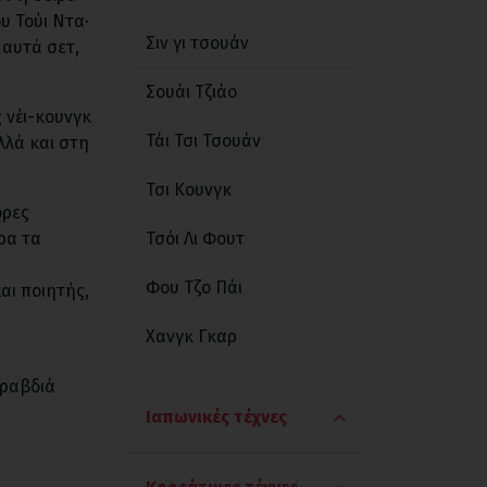
υ Τούι Ντα·
Σιν γι τσουάν
 αυτά σετ,
Σουάι Τζιάο
 νέι-κουνγκ
Τάι Τσι Τσουάν
λλά και στη
Τσι Κουνγκ
ορες
ερα τα
Τσόι Λι Φουτ
υ
Φου Τζο Πάι
αι ποιητής,
Χανγκ Γκαρ
(ραβδιά
Ιαπωνικές τέχνες
Αϊκίντο