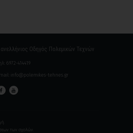
Σούμο
Φιλιπίνο Κόμπατ
Σίστεμς
Τοξοβολία
Φιλιππινέζικες
πολεμικές τέχνες
ανελλήνιος Οδηγός Πολεμικών Τεχνών
ηλ:
6972-414419
mail:
info@polemikes-tehnes.gr
γή.
ήσεων των σχολών.