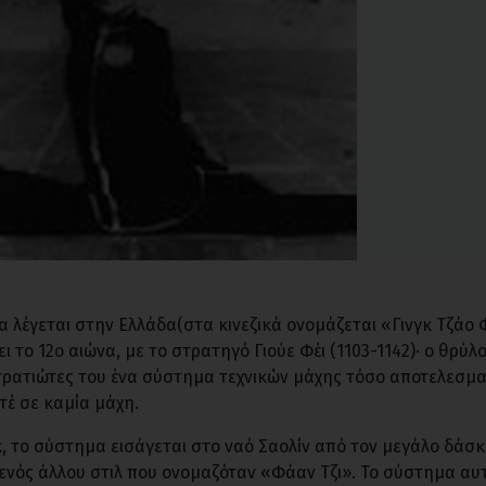
να λέγεται στην Ελλάδα(στα κινεζικά ονομάζεται «Γινγκ Τζάο 
ι το 12ο αιώνα, με το στρατηγό Γιούε Φέι (1103-1142)· ο θρύλος
στρατιώτες του ένα σύστημα τεχνικών μάχης τόσο αποτελεσμ
τέ σε καμία μάχη.
κ, το σύστημα εισάγεται στο ναό Σαολίν από τον μεγάλο δάσ
 ενός άλλου στιλ που ονομαζόταν «Φάαν Τζι». Το σύστημα αυ