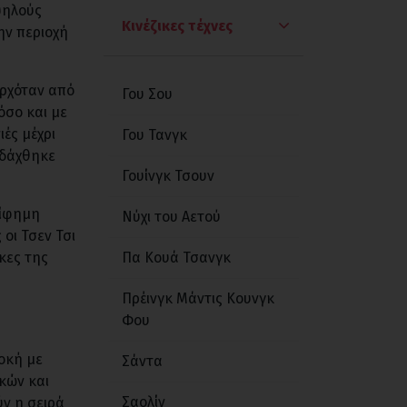
ψηλούς
Παγκράτιο
Κινέζικες τέχνες
ην περιοχή
Πάλη
ερχόταν από
Γου Σου
Πυγμαχία
όσο και με
ιές μέχρι
Γου Τανγκ
ιδάχθηκε
Γουίνγκ Τσουν
ρίφημη
Νύχι του Αετού
οι Τσεν Τσι
κες της
Πα Κουά Τσανγκ
Πρέινγκ Μάντις Κουνγκ
Φου
οκή με
Σάντα
κών και
Σαολίν
ν η σειρά