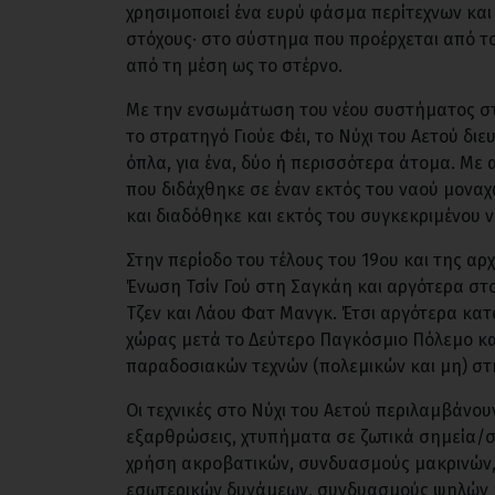
χρησιμοποιεί ένα ευρύ φάσμα περίτεχνων κα
στόχους· στο σύστημα που προέρχεται από το
από τη μέση ως το στέρνο.
Με την ενσωμάτωση του νέου συστήματος στ
το στρατηγό Γιούε Φέι, το Νύχι του Αετού διε
όπλα, για ένα, δύο ή περισσότερα άτομα. Με 
που διδάχθηκε σε έναν εκτός του ναού μοναχώ
και διαδόθηκε και εκτός του συγκεκριμένου ν
Στην περίοδο του τέλους του 19ου και της αρ
Ένωση Τσίν Γού στη Σαγκάη και αργότερα στο
Τζεν και Λάου Φατ Μανγκ. Έτσι αργότερα κατά
χώρας μετά το Δεύτερο Παγκόσμιο Πόλεμο κα
παραδοσιακών τεχνών (πολεμικών και μη) στ
Οι τεχνικές στο Νύχι του Αετού περιλαμβάνουν
εξαρθρώσεις, χτυπήματα σε ζωτικά σημεία/σ
χρήση ακροβατικών, συνδυασμούς μακρινών, 
εσωτερικών δυνάμεων, συνδυασμούς ψηλών κ