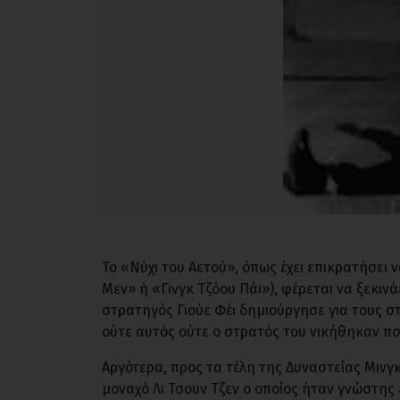
Το «Νύχι του Αετού», όπως έχει επικρατήσει 
Μεν» ή «Γινγκ Τζόου Πάι»), φέρεται να ξεκινάε
στρατηγός Γιούε Φέι δημιούργησε για τους 
ούτε αυτός ούτε ο στρατός του νικήθηκαν πο
Αργότερα, προς τα τέλη της Δυναστείας Μινγ
μοναχό Λι Τσουν Τζεν ο οποίος ήταν γνώστης