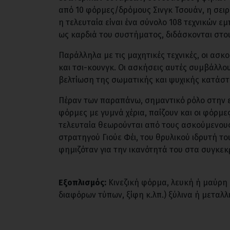
από 10 φόρμες/δρόμους Σινγκ Τσουάν, η σειρά
η τελευταία είναι ένα σύνολο 108 τεχνικών ε
ως καρδιά του συστήματος, διδάσκονται στ
Παράλληλα με τις μαχητικές τεχνικές, οι ασκ
και τσι-κουνγκ. Οι ασκήσεις αυτές συμβάλλο
βελτίωση της σωματικής και ψυχικής κατάσ
Πέραν των παραπάνω, σημαντικό ρόλο στην εξ
φόρμες με γυμνά χέρια, παίζουν και οι φόρμες
τελευταία θεωρούνται από τους ασκούμενους
στρατηγού Γιούε Φέι, του θρυλικού ιδρυτή το
φημιζόταν για την ικανότητά του στα συγκεκ
Εξοπλισμός:
Κινεζική φόρμα, λευκή ή μαύρη 
διαφόρων τύπων, ξίφη κ.λπ.) ξύλινα ή μεταλλ