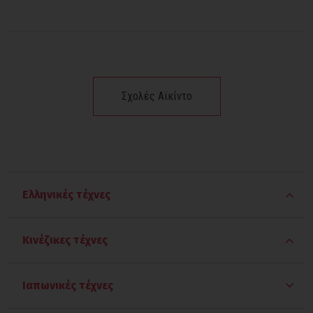
Σχολές Αϊκίντο
Ελληνικές τέχνες
Παγκράτιο
Κινέζικες τέχνες
Πάλη
Γου Σου
Ιαπωνικές τέχνες
Πυγμαχία
Γου Τανγκ