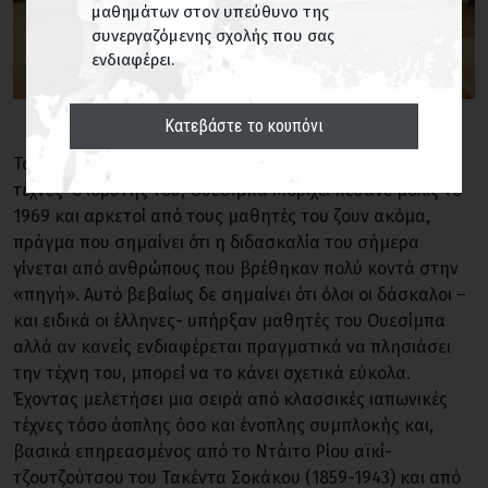
μαθημάτων στον υπεύθυνο της
συνεργαζόμενης σχολής που σας
ενδιαφέρει.
Κατεβάστε το κουπόνι
Το αϊκίντο είναι μια από τις πιο νέες ιαπωνικές πολεμικές
τέχνες· ο ιδρυτής του, Ουεσίμπα Μοριχέι πέθανε μόλις το
1969 και αρκετοί από τους μαθητές του ζουν ακόμα,
πράγμα που σημαίνει ότι η διδασκαλία του σήμερα
γίνεται από ανθρώπους που βρέθηκαν πολύ κοντά στην
«πηγή». Αυτό βεβαίως δε σημαίνει ότι όλοι οι δάσκαλοι –
και ειδικά οι έλληνες- υπήρξαν μαθητές του Ουεσίμπα
αλλά αν κανείς ενδιαφέρεται πραγματικά να πλησιάσει
την τέχνη του, μπορεί να το κάνει σχετικά εύκολα.
Έχοντας μελετήσει μια σειρά από κλασσικές ιαπωνικές
τέχνες τόσο άοπλης όσο και ένοπλης συμπλοκής και,
βασικά επηρεασμένος από το Ντάιτο Ρίου αϊκί-
τζουτζούτσου του Τακέντα Σοκάκου (1859-1943) και από