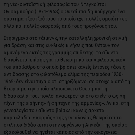
τη νέο-σιντοϊστική φιλοσοφία του Ντεγκούτσι
Ονισαμπούρο (1871-1948) ο Ουεσίμπα δημιούργησε ένα
σύστημα τζουτζούτσου το οποίο έχει πολλές ομοιότητες
αλλά και πολλές διαφορές από τους προγόνους του.
Στηριγμένο στο τάιμινγκ, την κατάλληλη χρονική στιγμή
για δράση και στις κυκλικές κινήσεις που θέτουν τον
αμυνόμενο εκτός της γραμμής επίθεσης, το αϊκίντο
διακρίνεται επίσης για το θεωρητικό και «φιλοσοφικό»
του υπόβαθρο στο οποίο βρίσκει κανείς έντονες τάσεις
αντίδρασης στο φιλοπόλεμο κλίμα της περιόδου 1930-
1945· δεν είναι τυχαίο ότι στηριζόμενοι σε στοιχεία από τη
θεωρία με την οποία πλαισιώνει ο Ουεσίμπα τη
διδασκαλία του, πολλοί αναφέρονται στο αϊκίντο ως «η
τέχνη της ειρήνης» ή «η τέχνη της αρμονίας». Αν και στη
γενεαλογία του αϊκίντο βρίσκει κανείς αρκετά
παρακλάδια, «κορμός» της γενεαλογίας θεωρείται το
στιλ που διδάσκεται στην οργάνωση Αϊκικάι, της οποίας
εξακολουθεί να ηγείται κάποιος από την οικογένεια