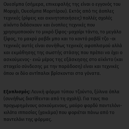
Ουεσίμπα (σήμερα, επικεφαλής της είναι ο εγγονός του
Μοριχέι, Ουεσίμπα Μοριτέρου). Εκτός από τις άοπλες
τεχνικές (ρίψεις και ακινητοποιήσεις) πολλές σχολές
αϊκίντο διδάσκουν και ένοπλες τεχνικές που
χρησιμοποιούν το μικρό ξίφος-μαχαίρι τάντο, το μεγάλο
ξίφος, το μακρύ ραβδι μπο και το κοντό ραβδί τζο -οι
τεχνικές αυτές είναι συνήθως τεχνικές αφοπλισμού αλλά
και εκμάθησης της σωστής στάσης που πρέπει να έχει ο
ασκούμενος- ενώ μέρος της εξάσκησης στο αϊκίντο (και
στοιχείο σύνδεσης με την παράδοση) είναι και τεχνικές
όπου οι δύο αντίπαλοι βρίσκονται στα γόνατα.
Εξοπλισμός:
Λευκή φόρμα τύπου τζούντο, ξύλινα όπλα
(συνήθως διατίθενται από τη σχολή). Για τους πιο
προχωρημένους ασκούμενους, μαύρο φαρδύ παντελόνι-
κιλότα ιππασίας (χακάμα) που φοριέται πάνω από το
παντελόνι της φόρμας.