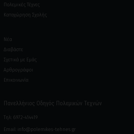
Συστέμα
Πολεμικές Τέχνες
Ξιφασκία
Καταχώρηση Σχολής
Τζιτ Κουν Ντο
Σέμι Κόντακτ
Τσαπ Κουν Ντο
Σούμο
Νέα
Φιλιπίνο Κόμπατ Σίστεμς
Τοξοβολία
Διαβάστε
Φιλιππινέζικες πολεμικές τέχνες
Σχετικά με Εμάς
Αρθρογράφοι
Επικοινωνία
Πανελλήνιος Οδηγός Πολεμικών Τεχνών
Τηλ:
6972-414419
Email:
info@polemikes-tehnes.gr