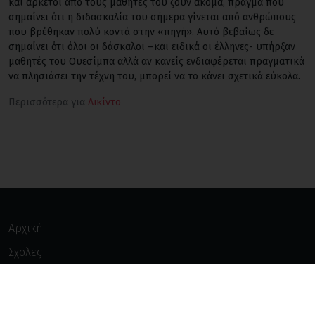
και αρκετοί από τους μαθητές του ζουν ακόμα, πράγμα που
σημαίνει ότι η διδασκαλία του σήμερα γίνεται από ανθρώπους
που βρέθηκαν πολύ κοντά στην «πηγή». Αυτό βεβαίως δε
σημαίνει ότι όλοι οι δάσκαλοι –και ειδικά οι έλληνες- υπήρξαν
μαθητές του Ουεσίμπα αλλά αν κανείς ενδιαφέρεται πραγματικά
να πλησιάσει την τέχνη του, μπορεί να το κάνει σχετικά εύκολα.
Περισσότερα για
Αϊκίντο
Αρχική
Σχολές
Πολεμικές Τέχνες
Καταχώρηση Σχολής