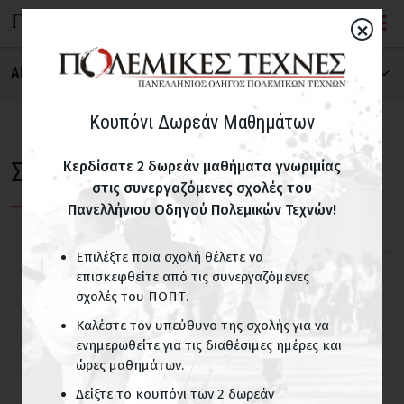
×
ΑΝΑΖΗΤΗΣΗ ΣΧΟΛΗΣ
ΠΟΛΕΜΙΚΗ ΤΕΧΝΗ
Κουπόνι Δωρεάν Μαθημάτων
Σχολές Αϊκίντο
Κερδίσατε 2 δωρεάν μαθήματα γνωριμίας
στις συνεργαζόμενες σχολές του
ΝΟΜΟΣ
Πανελλήνιου Οδηγού Πολεμικών Τεχνών!
Επιλέξτε ποια σχολή θέλετε να
ΠΑΙΔΙΚΑ ΤΜΗΜΑΤΑ
επισκεφθείτε από τις συνεργαζόμενες
σχολές του ΠΟΠΤ.
Σχολές με παιδικά τμήματα
Καλέστε τον υπεύθυνο της σχολής για να
ενημερωθείτε για τις διαθέσιμες ημέρες και
ΟΝΟΜΑ ΣΧΟΛΗΣ
ώρες μαθημάτων.
Δείξτε το κουπόνι των 2 δωρεάν