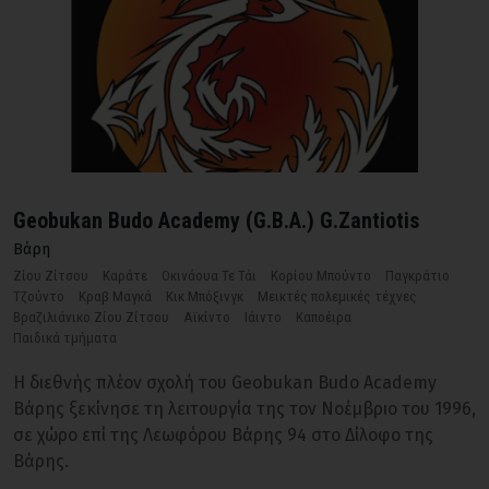
Geobukan Budo Academy (G.B.A.) G.Zantiotis
Βάρη
Ζίου Ζίτσου
Καράτε
Οκινάουα Τε Τάι
Κορίου Μπούντο
Παγκράτιο
Τζούντο
Κραβ Μαγκά
Κικ Μπόξινγκ
Μεικτές πολεμικές τέχνες
Βραζιλιάνικο Ζίου Ζίτσου
Αϊκίντο
Ιάιντο
Καποέιρα
Παιδικά τμήματα
Η διεθνής πλέον σχολή του Geobukan Budo Academy
Βάρης ξεκίνησε τη λειτουργία της τον Νοέμβριο του 1996,
σε χώρο επί της Λεωφόρου Βάρης 94 στο Δίλοφο της
Βάρης.