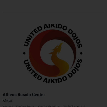
Athens Busido Center
Αθήνα
Αϊκίντο
Γουίνγκ Τσουν
Κορίου Μπούντο
Παιδικά τμήματα