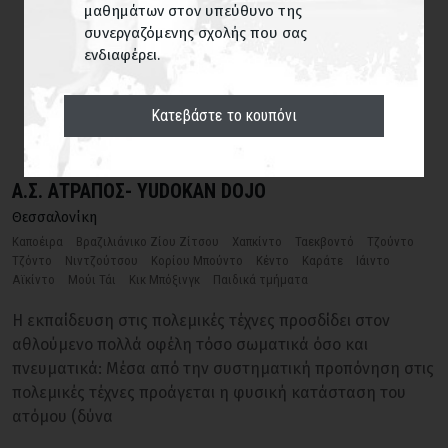
μαθημάτων στον υπεύθυνο της
συνεργαζόμενης σχολής που σας
ΕΥΡΕΣΗ
ενδιαφέρει.
Κατεβάστε το κουπόνι
A.Σ. ΑΤΡΑΠΟΣ- ΥUDOKAN DOJO
Θεσσαλονίκη
Καποέιρα
Βραζιλιάνικο Ζίου Ζίτσου
Χαπκίντο
Ταεκβοντό
Τζούντο
Τζόντο
Νιντζούτσου
Κορίου Μπούντο
Κέντο
Καράτε
Ιάιντο
Αϊκίντο
Μούι Τάι
Κικ Μπόξινγκ
Παιδικά τμήματα
Η εκπαίδευση στις πολεμικές τέχνες προσδίδει στον
αθλούμενο πολλά οφέλη τόσο σωματικά όσο και
πνευματικά: Μέσα από την συστηματική προπόνηση στις
πολεμικές τέχνες προάγεται η φυσική κατάσταση του
ατόμου (δύνα