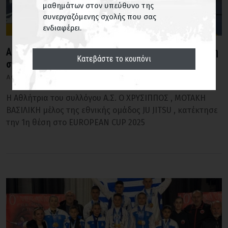
μαθημάτων στον υπεύθυνο της
συνεργαζόμενης σχολής που σας
ενδιαφέρει.
Α.Σ. Ο Χρύσιππος: Πρώτη θέση η Βασιλική Μοτάκη
Κατεβάστε το κουπόνι
στο Ευρωπαϊκό Κύπελλο Ζίου Ζίτσου
Αγώνες
Δευ 24 Μαρ, 2025
Η Αθλήτρια του συλλόγου Α.Σ. Ο ΧΡΥΣΙΠΠΟΣ , ΜΟΤΑΚΗ
ΒΑΣΙΛΙΚΗ μέλος της εθνικής ομάδος JU JITSU , κατέκτησε
την 1η θέση στο EUROPEAN CUP 2025