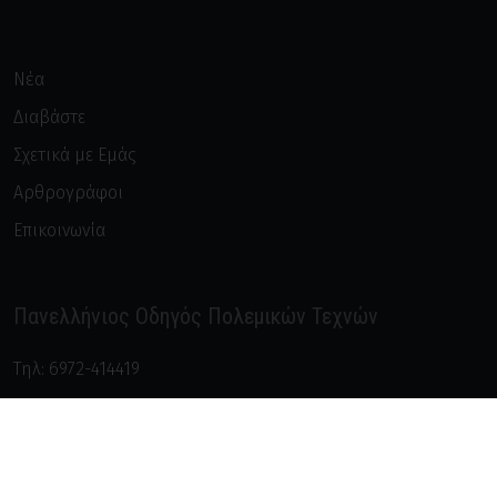
Νέα
Διαβάστε
Σχετικά με Εμάς
Αρθρογράφοι
Επικοινωνία
Πανελλήνιος Οδηγός Πολεμικών Τεχνών
Τηλ:
6972-414419
Email:
info@polemikes-tehnes.gr