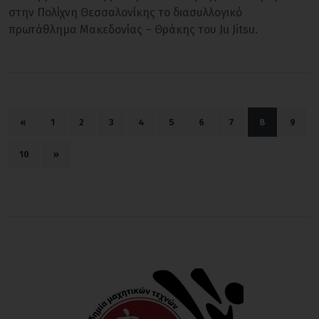
στην Πολίχνη Θεσσαλονίκης το διασυλλογικό
πρωτάθλημα Μακεδονίας – Θράκης του Ju Jitsu.
«
1
2
3
4
5
6
7
8
9
10
»