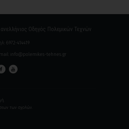
ανελλήνιος Οδηγός Πολεμικών Τεχνών
ηλ:
6972-414419
mail:
info@polemikes-tehnes.gr
γή.
ήσεων των σχολών.