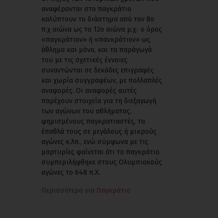
αναφέρονται στο παγκράτιο
καλύπτουν το διάστημα από τον 8ο
π.χ αιώνα ως το 12ο αιώνα μ.χ.· ο όρος
«παγκράτιον» ή «πανκράτιον» ως
άθλημα και μόνο, και τα παράγωγά
του με τις σχετικές έννοιες
συναντώνται σε δεκάδες επιγραφές
και χωρία συγγραφέων, με πολλαπλές
αναφορές. Οι αναφορές αυτές
παρέχουν στοιχεία για τη διεξαγωγή
των αγώνων του αθλήματος,
φημισμένους παγκρατιαστές, τα
έπαθλά τους σε μεγάλους ή μικρούς
αγώνες κ.λπ., ενώ σύμφωνα με τις
μαρτυρίες φαίνεται ότι το παγκράτιο
συμπεριλήφθηκε στους Ολυμπιακούς
αγώνες το 648 π.X.
Περισσότερα για
Παγκράτιο