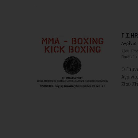
Γ.Σ.Η
Αγρίνιο
Ζίου Ζίτ
Παιδικά 
Ο Γυμν
Αγρίνιο
Ζίου Ζί