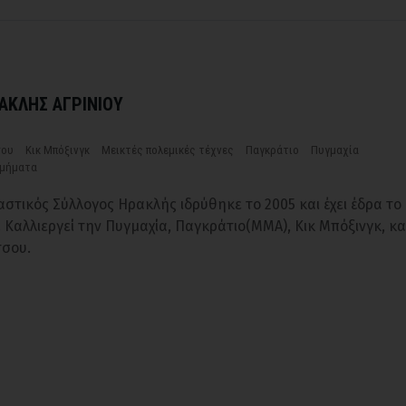
ΡΑΚΛΗΣ ΑΓΡΙΝΙΟΥ
σου
Κικ Μπόξινγκ
Μεικτές πολεμικές τέχνες
Παγκράτιο
Πυγμαχία
τμήματα
αστικός Σύλλογος Ηρακλής ιδρύθηκε το 2005 και έχει έδρα το
. Καλλιεργεί την Πυγμαχία, Παγκράτιο(ΜΜΑ), Κικ Μπόξινγκ, κα
τσου.