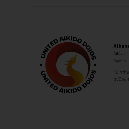
Athens
Αθήνα
Αϊκίντο
Το Ath
ανθρώπ