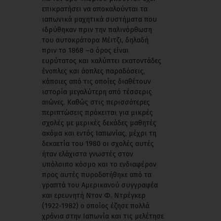
επικρατήσει να αποκαλούνται τα
ιαπωνικά μαχητικά συστήματα που
ιδρύθηκαν πριν την παλινόρθωση
του αυτοκράτορα Μέιτζι, δηλαδή
πριν το 1868 –ο όρος είναι
ευρύτατος και καλύπτει εκατοντάδες
ένοπλες και άοπλες παραδόσεις,
κάποιες από τις οποίες διαθέτουν
ιστορία μεγαλύτερη από τέσσερις
αιώνες. Καθώς στις περισσότερες
περιπτώσεις πρόκειται για μικρές
σχολές με μερικές δεκάδες μαθητές
ακόμα και εντός Ιαπωνίας, μέχρι τη
δεκαετία του 1980 οι σχολές αυτές
ήταν ελάχιστα γνωστές στον
υπόλοιπο κόσμο και το ενδιαφέρον
προς αυτές πυροδοτήθηκε από τα
γραπτά του Aμερικανού συγγραφέα
και ερευνητή Ντον Φ. Ντρέγκερ
(1922-1982) ο οποίος έζησε πολλά
χρόνια στην Ιαπωνία και τις μελέτησε