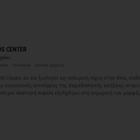
S CENTER
ηράκι
σουάν
Τσι Κουνγκ
Παιδικά τμήματα
Chi Chuan, αν και ξεκίνησε ως πολεμική τέχνη στην Κίνα, υιο
ς ενεργειακές αντιλήψεις της παραδοσιακής κινέζικης ιατρικ
πό μια ιδιαίτερη πορεία εξελίχθηκε στη σημερινή του μορφή,
δ