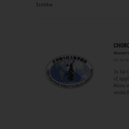
Σεπόλια
CHORO
Μοναστ
Τάι Τσι Τ
Το Tai 
εξ αρχή
Μέσα α
οποία: