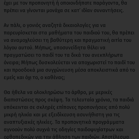
έχει με τον προπονητή ή οποιονδήποτε παράγοντα, θα
πρέπει να γίνονται μονάχα σε κατ’ ιδίαν συναντήσεις.
Αν πάλι, ο γονιός αναζητά δικαιολογίες για να
παρευρίσκεται στα μαθήματα του παιδιού του, θα πρέπει
να αναμοχλεύσει τη βαθύτερη και πραγματική αιτία του
λόγου αυτού. Μήπως, υποσυνείδητα θέλει να
πραγματώσει το παιδί του τα δικά του ανεκπλήρωτα
όνειρα; Μήπως δυσκολεύεται να αποχωριστεί το παιδί του
και προσδοκά μια συγχώνευση μέσα απoκλειστικά από το
εμείς και όχι το, ο καθένας;
Θα ήθελα να ολοκληρώσω το άρθρο, με μερικές
διαπιστώσεις προς σκέψη. Τα τελευταία χρόνια, τα παιδιά
υπόκεινται σε σκληρές επίπονες προπονήσεις από πολύ
μικρή ηλικία και με εξειδίκευση ασυνήθιστη για τις
αναπτυξιακές ηλικίες. Τα προπονητικά προγράμματα
αγνοούν πολύ συχνά τις οδηγίες παιδοψυχίατρων και
ορθοπεδικών για την άθληση των παιδιών. Αποτέλεσμα