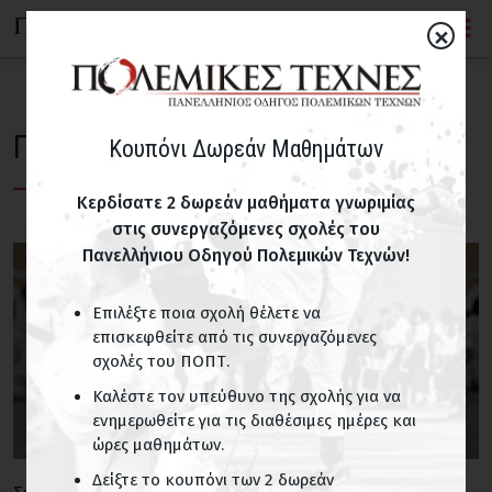
×
Παιδί, γονείς και προπόνηση
Κουπόνι Δωρεάν Μαθημάτων
Κερδίσατε 2 δωρεάν μαθήματα γνωριμίας
στις συνεργαζόμενες σχολές του
Πανελλήνιου Οδηγού Πολεμικών Τεχνών!
Επιλέξτε ποια σχολή θέλετε να
επισκεφθείτε από τις συνεργαζόμενες
σχολές του ΠΟΠΤ.
Καλέστε τον υπεύθυνο της σχολής για να
ενημερωθείτε για τις διαθέσιμες ημέρες και
ώρες μαθημάτων.
Δείξτε το κουπόνι των 2 δωρεάν