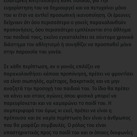
εσωτερική κινητοποίηση κάθε παιδιού, για την
ευχαρίστηση του να δημιουργεί και να πετυχαίνει μόνο
του κι έτσι να αντλεί προσωπική ικανοποίηση. Οι έρευνες
δείχνουν ότι όσο περισσότερο ο γονείς παρακολουθούν
προπονήσεις, όσο περισσότερο εμπλέκονται στο άθλημα
του παιδιού τους, εκείνο εγκαταλείπει σε σύντομο χρονικό
διάστημα τον αθλητισμό ή συνηθίζει να προσπαθεί μόνο
στην παρουσία του γονέα.
Σε κάθε περίπτωση, αν ο γονιός επιλέξει να
παρακολουθήσει κάποια προπόνηση, πρέπει να φροντίσει
να είναι σιωπηλός, αμέτοχος, διακριτικός και να μην
αναζητά την προσοχή του παιδιού του. Το ίδιο θα πρέπει
να κάνει και στους αγώνες όπου φυσικά μπορεί να
παρευρίσκεται και να καμαρώνει το παιδί του. Η
συμπεριφορά του όμως κι εκεί, πρέπει να είναι η
πρέπουσα και σε καμία περίπτωση δεν είναι ο άνθρωπος
που θα μοιράζει συμβουλές. Ο ρόλος του είναι
υποστηρικτικός προς το παιδί του και οι όποιες διαφωνίες