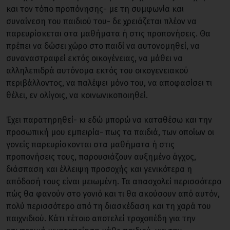
και τον τόπο προπόνησης- με τη συμφωνία και
συναίνεση του παιδιού του- δε χρειάζεται πλέον να
παρευρίσκεται στα μαθήματα ή στις προπονήσεις. Θα
πρέπει να δώσει χώρο στο παιδί να αυτονομηθεί, να
συναναστραφεί εκτός οικογένειας, να μάθει να
αλληλεπιδρά αυτόνομα εκτός του οικογενειακού
περιβάλλοντος, να παλέψει μόνο του, να αποφασίσει τι
θέλει, εν ολίγοις, να κοινωνικοποιηθεί.
Έχει παρατηρηθεί- κι εδώ μπορώ να καταθέσω και την
προσωπική μου εμπειρία- πως τα παιδιά, των οποίων οι
γονείς παρευρίσκονται στα μαθήματα ή στις
προπονήσεις τους, παρουσιάζουν αυξημένο άγχος,
διάσπαση και έλλειψη προσοχής και γενικότερα η
απόδοσή τους είναι μειωμένη. Τα απασχολεί περισσότερο
πώς θα φανούν στο γονιό και τι θα ακούσουν από αυτόν,
πολύ περισσότερο από τη διασκέδαση και τη χαρά του
παιχνιδιού. Κάτι τέτοιο αποτελεί τροχοπέδη για την