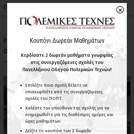
×
H κουρνιασμένη τίγρης και ο
Κουπόνι Δωρεάν Μαθημάτων
αθέατος δράκος
Κερδίσατε 2 δωρεάν μαθήματα γνωριμίας
στις συνεργαζόμενες σχολές του
Πανελλήνιου Οδηγού Πολεμικών Τεχνών!
Επιλέξτε ποια σχολή θέλετε να
επισκεφθείτε από τις συνεργαζόμενες
σχολές του ΠΟΠΤ.
Καλέστε τον υπεύθυνο της σχολής για να
ενημερωθείτε για τις διαθέσιμες ημέρες και
ώρες μαθημάτων.
Δείξτε το κουπόνι των 2 δωρεάν