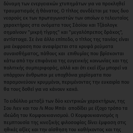
δύναμη των ενεργειακών χτυπημάτων για να προκληθεί
τραυματισμός ή θάνατος. Ο τίτλος συνδέεται με τους δυο
νεαρούς εκ των πρωταγωνιστών των οποίων ο τελευταίος
χαρακτήρας στα ονόματα τους Σάοϊου και Τζάολογκ
σημαίνουν "μικρή τίγρης" και "μεγαλόπρεπος δράκος",
αντίστοιχα. Σε ένα άλλο επίπεδο, ο τίτλος της ταινίας είναι
μια έκφραση που αναφέρεται στα κρυφά ρεύματα
συναισθήματος, πάθους και επιθυμίας που βρίσκονται
κάτω από την επιφάνεια της ευγενικής κοινωνίας και της
πολιτικής συμπεριφοράς, αλλά και ότι εκεί έξω μπορεί να
υπάρχουν άνθρωποι με υποχθόνια χαρίσματα που
παραμονεύουν κρυμμένοι, περιμένοντας την ευκαιρία που
θα τους δοθεί για να κάνουν κακό.
Το ειδύλλιο μεταξύ των δύο κεντρικών χαρακτήρων, της
Σου Λιεν και του Λι Μου Μπάι αποδίδει με έξοχο τρόπο τα
ιδεώδη του Κομφουκιανισμού. Ο Κομφουκιανισμός η
πεμπτουσία της κινεζικής φιλοσοφίας δίνει έμφαση στις
ηθικές αξίες και την αίσθηση του καθήκοντος και της