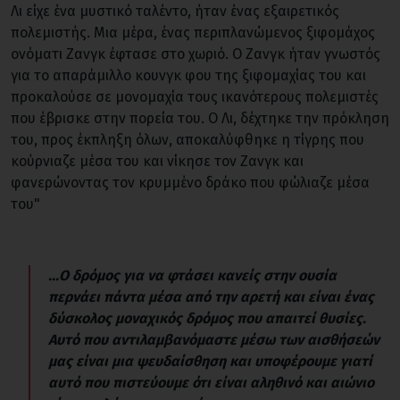
Λι είχε ένα μυστικό ταλέντο, ήταν ένας εξαιρετικός
πολεμιστής. Μια μέρα, ένας περιπλανώμενος ξιφομάχος
ονόματι Ζανγκ έφτασε στο χωριό. Ο Ζανγκ ήταν γνωστός
για το απαράμιλλο κουνγκ φου της ξιφομαχίας του και
προκαλούσε σε μονομαχία τους ικανότερους πολεμιστές
που έβρισκε στην πορεία του. Ο Λι, δέχτηκε την πρόκληση
του, προς έκπληξη όλων, αποκαλύφθηκε η τίγρης που
κούρνιαζε μέσα του και νίκησε τον Ζανγκ και
φανερώνοντας τον κρυμμένο δράκο που φώλιαζε μέσα
του"
...Ο δρόμος για να φτάσει κανείς στην ουσία
περνάει πάντα μέσα από την αρετή και είναι ένας
δύσκολος μοναχικός δρόμος που απαιτεί θυσίες.
Αυτό που αντιλαμβανόμαστε μέσω των αισθήσεών
μας είναι μια ψευδαίσθηση και υποφέρουμε γιατί
αυτό που πιστεύουμε ότι είναι αληθινό και αιώνιο