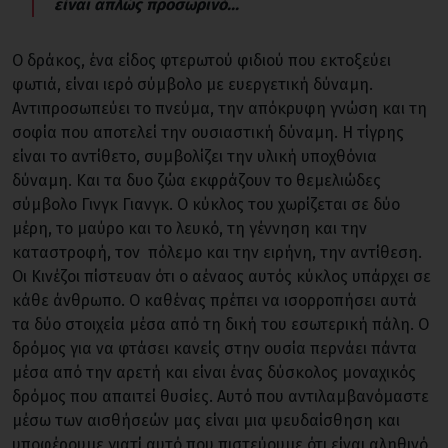
είναι απλώς προσωρινό...
Ο δράκος, ένα είδος φτερωτού φιδιού που εκτοξεύει
φωτιά, είναι ιερό σύμβολο με ευεργετική δύναμη.
Αντιπροσωπεύει το πνεύμα, την απόκρυφη γνώση και τη
σοφία που αποτελεί την ουσιαστική δύναμη. Η τίγρης
είναι το αντίθετο, συμβολίζει την υλική υποχθόνια
δύναμη. Και τα δυο ζώα εκφράζουν το θεμελιώδες
σύμβολο Γινγκ Γιανγκ. Ο κύκλος του χωρίζεται σε δύο
μέρη, το μαύρο και το λευκό, τη γέννηση και την
καταστροφή, τον πόλεμο και την ειρήνη, την αντίθεση.
Οι Κινέζοι πίστευαν ότι ο αέναος αυτός κύκλος υπάρχει σε
κάθε άνθρωπο. Ο καθένας πρέπει να ισορροπήσει αυτά
τα δύο στοιχεία μέσα από τη δική του εσωτερική πάλη. Ο
δρόμος για να φτάσει κανείς στην ουσία περνάει πάντα
μέσα από την αρετή και είναι ένας δύσκολος μοναχικός
δρόμος που απαιτεί θυσίες. Αυτό που αντιλαμβανόμαστε
μέσω των αισθήσεών μας είναι μια ψευδαίσθηση και
υποφέρουμε γιατί αυτό που πιστεύουμε ότι είναι αληθινό