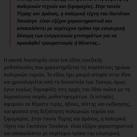
πολεμικών τεχνών και ξιφομαχίας. Στην ταινία
Τίγρης και Δράκος, η πολεμική τέχνη του Γουτάνγκ
Τσικόνγκ είναι εξέχον χαρακτηριστικό και
αποκαλύπτει με περίτεχνο τρόπο την εσωτερική
δύναμη των ενεργειακών χτυπημάτων για να
προκληθεί τραυματισμός ή θάνατος...
Η γουσά λογοτεχνία είναι ένα είδος κινεζικής
μυθοπλασίας που χαρακτηρίζεται τις περιπέτειες ηρώων
πολεμικών τεχνών. Το είδος έχει μακρά ιστορία στην Κίνα
και χρονολογείται από τη δυναστεία των Τσανγκ, όμως
έγινε ευρέως δημοφιλές στις αρχές του 20ου αιώνα με τη
δημοσίευση σειράς μυθιστορημάτων. Οι ιστορίες
αφορούν σε θέματα τιμής, ήθους, πίστης και εκδίκησης,
και φυσικά στις δεξιότητες πολεμικών τεχνών και
ξιφομαχίας. Στην ταινία Τίγρης και Δράκος, η πολεμική
τέχνη του Γουτάνγκ Τσικόνγκ είναι εξέχον χαρακτηριστικό
και αποκαλύπτει με περίτεχνο τρόπο την εσωτερική