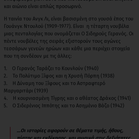
και αιώνιο είναι απλώς προσωρινό.
Η ταινία του Ανγκ Λι, είναι βασισμένη στο γουσά έπος του
Γουάνγκ Ντουλού (1909-1977). Είναι η τέταρτη νουβέλα
μιας πενταλογίας που ονομάζεται Ο Σιδηρούς Γερανός. Οι
πέντε νουβέλες της σειράς εξιστορούν τους αγώνες
τεσσάρων γενεών ηρώων και κάθε μια περιέχει στοιχεία
που τη συνδέουν με τις άλλες:
1. Ο Γερανός Ταράζει το Κουνλούν (1940)
2. Το Πολύτιμο Ξίφος και η Χρυσή Πόρπη (1938)
3. Η Δύναμη του Ξίφους και το Αστραφτερό
Μαργαριτάρι (1939)
4. Η κουρνιασμένη Τίγρης και ο αθέατος Δράκος (1941)
5. Ο Σιδερένιος Ιππότης και το Ασημένιο Βάζο (1942)
...Οι ιστορίες αφορούν σε θέματα τιμής, ήθους,
πίστης και εκδίκησης, και φυσικά στις δεξιότητες