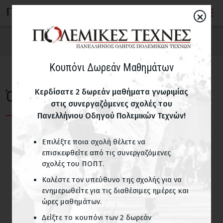
×
Κουπόνι Δωρεάν Μαθημάτων
Κερδίσατε 2 δωρεάν μαθήματα γνωριμίας
Όλα τα άρθρα για Asunarokai Iaido
στις συνεργαζόμενες σχολές του
Πανελλήνιου Οδηγού Πολεμικών Τεχνών!
Επιλέξτε ποια σχολή θέλετε να
επισκεφθείτε από τις συνεργαζόμενες
σχολές του ΠΟΠΤ.
Καλέστε τον υπεύθυνο της σχολής για να
ενημερωθείτε για τις διαθέσιμες ημέρες και
ώρες μαθημάτων.
Δείξτε το κουπόνι των 2 δωρεάν