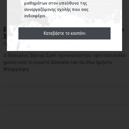
μαθημάτων στον υπεύθυνο της
συνεργαζόμενης σχολής που σας
ενδιαφέρει.
Εξάσκηση Ιάιντο Εις Μνήμην του δασκάλου Βέρνερ
Κατεβάστε το κουπόνι
Σμιντ
Τελευταία Νέα
Πέμ 8 Φεβ, 2024
Ο δάσκαλος Βέρνερ Σμιντ προσκαλέστηκε πριν από πολλά
χρόνια από το γνωστό δάσκαλο του Jiu Jitsu Χρήστο
Μπαρμπέρη