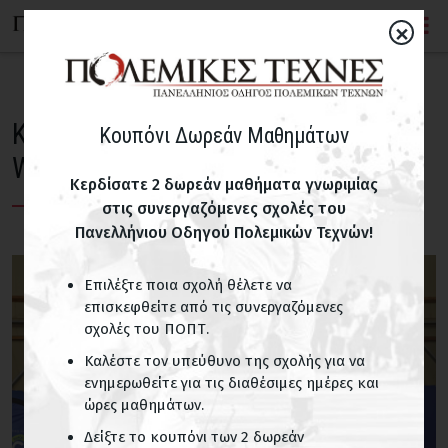
×
Κύπελλο Ελλάδος Κικ Μπόξινγκ
Κουπόνι Δωρεάν Μαθημάτων
West στην Αθήνα
Κερδίσατε 2 δωρεάν μαθήματα γνωριμίας
στις συνεργαζόμενες σχολές του
Πανελλήνιου Οδηγού Πολεμικών Τεχνών!
Επιλέξτε ποια σχολή θέλετε να
επισκεφθείτε από τις συνεργαζόμενες
σχολές του ΠΟΠΤ.
Καλέστε τον υπεύθυνο της σχολής για να
ενημερωθείτε για τις διαθέσιμες ημέρες και
ώρες μαθημάτων.
Δείξτε το κουπόνι των 2 δωρεάν