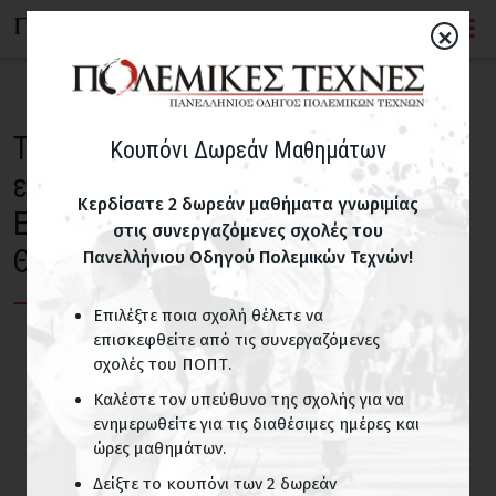
×
Το φράγμα των 500 αθλητών
Κουπόνι Δωρεάν Μαθημάτων
ετοιμάζεται να «σπάσει» το
Κερδίσατε 2 δωρεάν μαθήματα γνωριμίας
Ευρωπαϊκό Κύπελλο U18 της
στις συνεργαζόμενες σχολές του
Θεσσαλονίκης
Πανελλήνιου Οδηγού Πολεμικών Τεχνών!
Επιλέξτε ποια σχολή θέλετε να
επισκεφθείτε από τις συνεργαζόμενες
σχολές του ΠΟΠΤ.
Καλέστε τον υπεύθυνο της σχολής για να
ενημερωθείτε για τις διαθέσιμες ημέρες και
ώρες μαθημάτων.
Δείξτε το κουπόνι των 2 δωρεάν