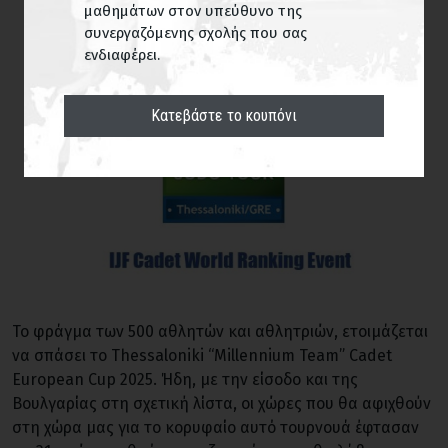
μαθημάτων στον υπεύθυνο της
συνεργαζόμενης σχολής που σας
ενδιαφέρει.
Κατεβάστε το κουπόνι
Το φράγμα των 500 αθλητών και αθλητριών, ετοιμάζεται
να σπάσει το Thessaloniki “Millennium Team” Cadet
European Cup 2025. Ήδη, με την είσοδο και της
Βουλγαρίας στη σχετική λίστα, οι χώρες που θα αφιχθούν
στη χώρα μας για το κορυφαίο αυτό τουρνουά έφτασαν