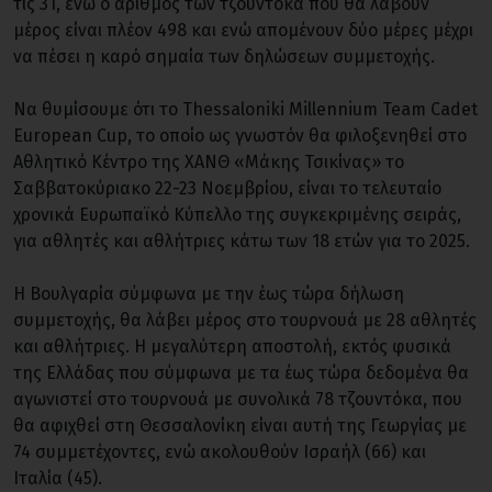
τις 31, ενώ ο αριθμός των τζουντόκα που θα λάβουν
μέρος είναι πλέον 498 και ενώ απομένουν δύο μέρες μέχρι
να πέσει η καρό σημαία των δηλώσεων συμμετοχής.
Να θυμίσουμε ότι το Thessaloniki Millennium Team Cadet
European Cup, το οποίο ως γνωστόν θα φιλοξενηθεί στο
Αθλητικό Κέντρο της ΧΑΝΘ «Μάκης Τσικίνας» το
Σαββατοκύριακο 22-23 Νοεμβρίου, είναι το τελευταίο
χρονικά Ευρωπαϊκό Κύπελλο της συγκεκριμένης σειράς,
για αθλητές και αθλήτριες κάτω των 18 ετών για το 2025.
Η Βουλγαρία σύμφωνα με την έως τώρα δήλωση
συμμετοχής, θα λάβει μέρος στο τουρνουά με 28 αθλητές
και αθλήτριες. Η μεγαλύτερη αποστολή, εκτός φυσικά
της Ελλάδας που σύμφωνα με τα έως τώρα δεδομένα θα
αγωνιστεί στο τουρνουά με συνολικά 78 τζουντόκα, που
θα αφιχθεί στη Θεσσαλονίκη είναι αυτή της Γεωργίας με
74 συμμετέχοντες, ενώ ακολουθούν Ισραήλ (66) και
Ιταλία (45).