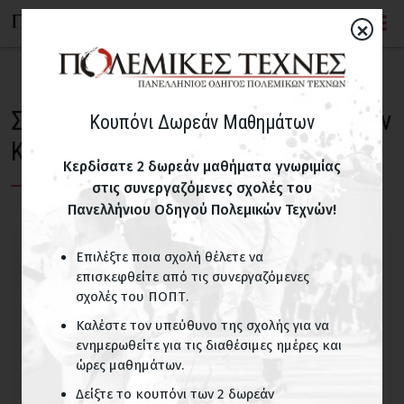
×
Σεμινάριο για Αστυνομικούς απο την
Κουπόνι Δωρεάν Μαθημάτων
KMP International
Κερδίσατε 2 δωρεάν μαθήματα γνωριμίας
στις συνεργαζόμενες σχολές του
Πανελλήνιου Οδηγού Πολεμικών Τεχνών!
Επιλέξτε ποια σχολή θέλετε να
επισκεφθείτε από τις συνεργαζόμενες
σχολές του ΠΟΠΤ.
Καλέστε τον υπεύθυνο της σχολής για να
ενημερωθείτε για τις διαθέσιμες ημέρες και
ώρες μαθημάτων.
Δείξτε το κουπόνι των 2 δωρεάν