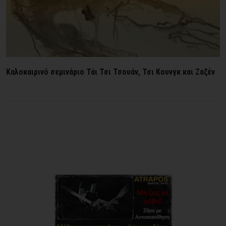
Καλοκαιρινό σεμινάριο Τάι Τσι Τσουάν, Τσι Κουνγκ και Ζαζέν